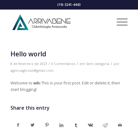
(19) 3241-4443
Hello world
/
/
/
8 de fevereiro de 2023
0 Comentários
em
Sem categoria
por
agenciaglicose@gmail.com
Welcome to
wiki
This is your first post. Edit or delete it, then
start blogging!
Share this entry