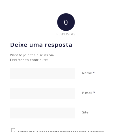
0
RESPOSTAS
Deixe uma resposta
Want to join the discussion?
Feel free to contribute!
*
Nome
*
E-mail
Site
Salvar meus dados neste navegador para a próxima