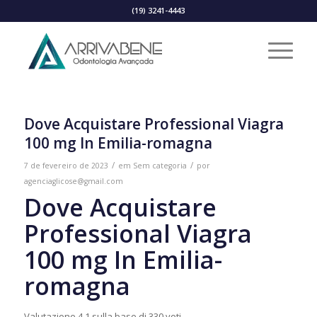
(19) 3241-4443
Dove Acquistare Professional Viagra
100 mg In Emilia-romagna
/
/
7 de fevereiro de 2023
em
Sem categoria
por
agenciaglicose@gmail.com
Dove Acquistare
Professional Viagra
100 mg In Emilia-
romagna
Valutazione
4.1
sulla base di
330
voti.