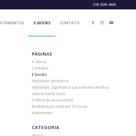
(19) 3241-4443
ATAMENTOS
E-BOOKS
CONTATO
PÁGINAS
A clínica
Contatos
E-books
Implantes dentários
Implantes Zigomático para Maxila atrófica
sem enxerto ósse
Política de privacidade
Reabilitação total em 72 horas
tratamento
CATEGORIA
about