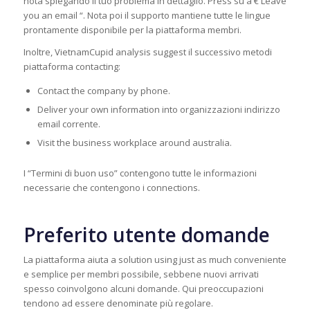
nota spiegando il tuo problema in dettaglio. Press su â € Leave
you an email “. Nota poi il supporto mantiene tutte le lingue
prontamente disponibile per la piattaforma membri.
Inoltre, VietnamCupid analysis suggest il successivo metodi
piattaforma contacting:
Contact the company by phone.
Deliver your own information into organizzazioni indirizzo
email corrente.
Visit the business workplace around australia.
I “Termini di buon uso” contengono tutte le informazioni
necessarie che contengono i connections.
Preferito utente domande
La piattaforma aiuta a solution using just as much conveniente
e semplice per membri possibile, sebbene nuovi arrivati ​​
spesso coinvolgono alcuni domande. Qui preoccupazioni
tendono ad essere denominate più regolare.