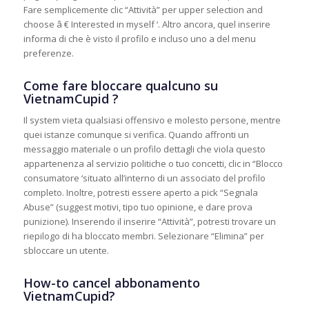
Fare semplicemente clic “Attività” per upper selection and
choose â € Interested in myself ‘. Altro ancora, quel inserire
informa di che è visto il profilo e incluso uno a del menu
preferenze.
Come fare bloccare qualcuno su
VietnamCupid ?
Il system vieta qualsiasi offensivo e molesto persone, mentre
quei istanze comunque si verifica. Quando affronti un
messaggio materiale o un profilo dettagli che viola questo
appartenenza al servizio politiche o tuo concetti, clic in “Blocco
consumatore ‘situato all’interno di un associato del profilo
completo. Inoltre, potresti essere aperto a pick “Segnala
Abuse” (suggest motivi, tipo tuo opinione, e dare prova
punizione). Inserendo il inserire “Attività”, potresti trovare un
riepilogo di ha bloccato membri. Selezionare “Elimina” per
sbloccare un utente.
How-to cancel abbonamento
VietnamCupid?