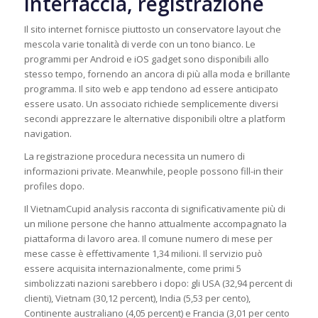
interfaccia, registrazione
Il sito internet fornisce piuttosto un conservatore layout che
mescola varie tonalità di verde con un tono bianco. Le
programmi per Android e iOS gadget sono disponibili allo
stesso tempo, fornendo an ancora di più alla moda e brillante
programma. Il sito web e app tendono ad essere anticipato
essere usato. Un associato richiede semplicemente diversi
secondi apprezzare le alternative disponibili oltre a platform
navigation.
La registrazione procedura necessita un numero di
informazioni private. Meanwhile, people possono fill-in their
profiles dopo.
Il VietnamCupid analysis racconta di significativamente più di
un milione persone che hanno attualmente accompagnato la
piattaforma di lavoro area. Il comune numero di mese per
mese casse è effettivamente 1,34 milioni. Il servizio può
essere acquisita internazionalmente, come primi 5
simbolizzati nazioni sarebbero i dopo: gli USA (32,94 percent di
clienti), Vietnam (30,12 percent), India (5,53 per cento),
Continente australiano (4,05 percent) e Francia (3,01 per cento