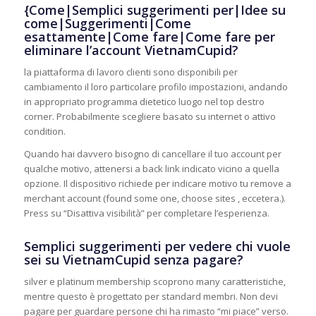
{Come|Semplici suggerimenti per|Idee su
come|Suggerimenti|Come
esattamente|Come fare|Come fare per
eliminare l’account VietnamCupid?
la piattaforma di lavoro clienti sono disponibili per
cambiamento il loro particolare profilo impostazioni, andando
in appropriato programma dietetico luogo nel top destro
corner. Probabilmente scegliere basato su internet o attivo
condition.
Quando hai davvero bisogno di cancellare il tuo account per
qualche motivo, attenersi a back link indicato vicino a quella
opzione. Il dispositivo richiede per indicare motivo tu remove a
merchant account (found some one, choose sites , eccetera.).
Press su “Disattiva visibilità” per completare l’esperienza.
Semplici suggerimenti per vedere chi vuole
sei su VietnamCupid senza pagare?
silver e platinum membership scoprono many caratteristiche,
mentre questo è progettato per standard membri. Non devi
pagare per guardare persone chi ha rimasto “mi piace” verso.