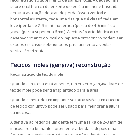
sobre qual técnica de enxerto ósseo é a melhor é baseada
em uma avaliação do grau de perda óssea vertical e
horizontal existente, cada uma das quais é classificada em
leve (perda de 2–3 mm), moderada (perda de 4–6 mm ) ou
grave (perda superior a 6 mm). A extrusão ortodôntica ou o
desenvolvimento do local do implante ortodôntico podem ser
usados ​​em casos selecionados para aumento alveolar
vertical / horizontal.
Tecidos moles (gengiva) reconstrução
Reconstrução de tecido mole
Quando a mucosa está ausente, um enxerto gengival livre de
tecido mole pode ser transplantado para a área.
Quando o metal de um implante se torna visível, um enxerto
de tecido conjuntivo pode ser usado para melhorar a altura
da mucosa.
A gengiva ao redor de um dente tem uma faixa de 2–3 mm de
mucosa rosa brilhante, fortemente aderida, e depois uma
área maior e mais escura de mucosa não aderida que se