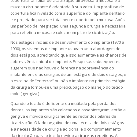
cobertura. Um pilar de cicatrização atravessa a mucosa e a
mucosa circundante é adaptada à sua volta. Um parafuso de
cobertura fica nivelado com a superfície do implante dentário
e é projetado para ser totalmente coberto pela mucosa. Após
um período de integração, uma segunda cirurgia é necessária
para refletir a mucosa e colocar um pilar de cicatrização.
Nos estágios iniciais de desenvolvimento do implante (1970 a
1990), os sistemas de implante usavam uma abordagem de
dois estágios, acreditando que isso aumentava as chances de
sobrevivência inicial do implante. Pesquisas subsequentes
sugerem que não houve diferença na sobrevivência do
implante entre as cirurgias de um estágio e de dois estágios, e
a escolha de “enterrar” ou não o implante no primeiro estágio
da cirurgia tornou-se uma preocupação do manejo do tecido
mole ( gengiva )
Quando o tecido é deficiente ou mutilado pela perda dos
dentes, os implantes são colocados e osseointegram, então a
gengiva é movida cirurgicamente ao redor dos pilares de
cicatrização. O lado negativo de uma técnica de dois estágios
é a necessidade de cirurgia adicional e o comprometimento
da circulação para o tecido devido a cirurgias repetidas. A