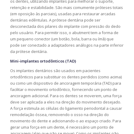
os dentes, utilizando implantes para melhorar o suporte,
retenção e estabilidade. São mais comumente próteses totais
(em oposição às parciais), usadas para restaurar arcadas
dentárias edêntulas. A prótese dentária pode ser
desconectada dos pilares do implante com pressão do dedo
pelo usuário. Para permitir isso, o abutment tem a forma de
um pequeno conector (um botão, bola, barra ou ímã) que
pode ser conectado a adaptadores análogos na parte inferior
da prótese dentária.
Mini-implantes ortodônticos (TAD)
Os implantes dentários são usados ​​em pacientes
ortodônticos para substituir os dentes perdidos (como acima)
ou como um dispositivo de ancoragem temporária (TAD) para
facilitar o movimento ortodôntico, fornecendo um ponto de
ancoragem adicional. Para os dentes se moverem, uma força
deve ser aplicada a eles na direção do movimento desejado.
A força estimula as células do ligamento periodontal a causar
remodelação óssea, removendo o osso na direção do
movimento do dente e adicionando-o ao espaço criado. Para
gerar uma força em um dente, é necessário um ponto de
ancoragem (algo que não se move). Como os implantes não