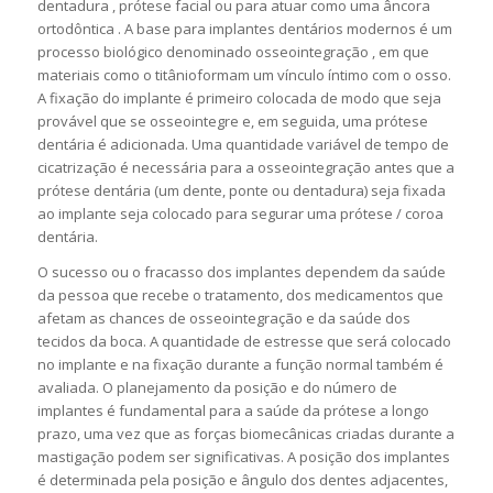
dentadura , prótese facial ou para atuar como uma âncora
ortodôntica . A base para implantes dentários modernos é um
processo biológico denominado osseointegração , em que
materiais como o titânioformam um vínculo íntimo com o osso.
A fixação do implante é primeiro colocada de modo que seja
provável que se osseointegre e, em seguida, uma prótese
dentária é adicionada. Uma quantidade variável de tempo de
cicatrização é necessária para a osseointegração antes que a
prótese dentária (um dente, ponte ou dentadura) seja fixada
ao implante seja colocado para segurar uma prótese / coroa
dentária.
O sucesso ou o fracasso dos implantes dependem da saúde
da pessoa que recebe o tratamento, dos medicamentos que
afetam as chances de osseointegração e da saúde dos
tecidos da boca. A quantidade de estresse que será colocado
no implante e na fixação durante a função normal também é
avaliada. O planejamento da posição e do número de
implantes é fundamental para a saúde da prótese a longo
prazo, uma vez que as forças biomecânicas criadas durante a
mastigação podem ser significativas. A posição dos implantes
é determinada pela posição e ângulo dos dentes adjacentes,