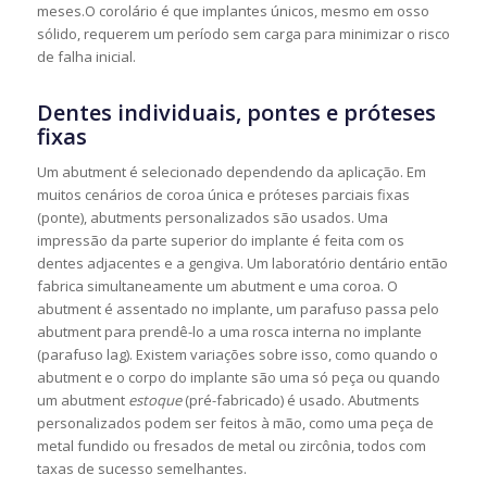
meses.O corolário é que implantes únicos, mesmo em osso
sólido, requerem um período sem carga para minimizar o risco
de falha inicial.
Dentes individuais, pontes e próteses
fixas
Um abutment é selecionado dependendo da aplicação. Em
muitos cenários de coroa única e próteses parciais fixas
(ponte), abutments personalizados são usados. Uma
impressão da parte superior do implante é feita com os
dentes adjacentes e a gengiva. Um laboratório dentário então
fabrica simultaneamente um abutment e uma coroa. O
abutment é assentado no implante, um parafuso passa pelo
abutment para prendê-lo a uma rosca interna no implante
(parafuso lag). Existem variações sobre isso, como quando o
abutment e o corpo do implante são uma só peça ou quando
um abutment
estoque
(pré-fabricado) é usado. Abutments
personalizados podem ser feitos à mão, como uma peça de
metal fundido ou fresados ​​de metal ou zircônia, todos com
taxas de sucesso semelhantes.