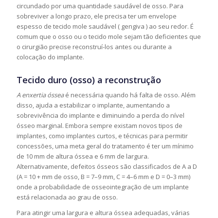
circundado por uma quantidade saudável de osso. Para
sobreviver a longo prazo, ele precisa ter um envelope
espesso de tecido mole saudável ( gengiva ) ao seu redor. É
comum que o osso ou o tecido mole sejam tão deficientes que
o cirurgião precise reconstruí-los antes ou durante a
colocação do implante.
Tecido duro (osso) a reconstrução
A enxertia óssea
é necessária quando há falta de osso. Além
disso, ajuda a estabilizar o implante, aumentando a
sobrevivência do implante e diminuindo a perda do nível
ósseo marginal. Embora sempre existam novos tipos de
implantes, como implantes curtos, e técnicas para permitir
concessões, uma meta geral do tratamento é ter um mínimo
de 10 mm de altura óssea e 6 mm de largura.
Alternativamente, defeitos ósseos são classificados de A a D
(A = 10 + mm de osso, B = 7–9 mm, C = 4–6 mm e D = 0–3 mm)
onde a probabilidade de osseointegração de um implante
está relacionada ao grau de osso.
Para atingir uma largura e altura óssea adequadas, várias