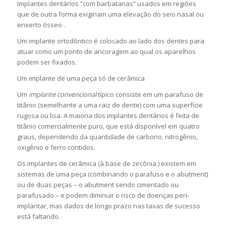
Implantes dentários “com barbatanas” usados ​​em regiões
que de outra forma exigiriam uma elevação do seio nasal ou
enxerto ósseo .
Um implante ortodôntico é colocado ao lado dos dentes para
atuar como um ponto de ancoragem ao qual os aparelhos
podem ser fixados.
Um implante de uma peça só de cerâmica
Um
implante convencional
típico consiste em um parafuso de
titânio (semelhante a uma raiz de dente) com uma superfície
rugosa ou lisa. A maioria dos implantes dentários é feita de
titânio comercialmente puro, que está disponível em quatro
graus, dependendo da quantidade de carbono, nitrogênio,
oxigênio e ferro contidos.
Os implantes de cerâmica (à base de zircônia ) existem em
sistemas de uma peça (combinando o parafuso e o abutment)
ou de duas peças – o abutment sendo cimentado ou
parafusado – e podem diminuir o risco de doenças peri-
implantar, mas dados de longo prazo nas taxas de sucesso
está faltando.