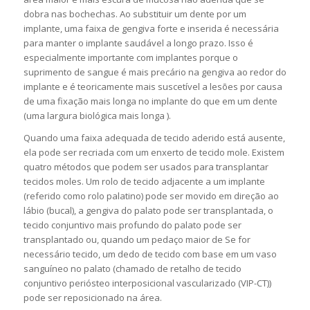
dobra nas bochechas. Ao substituir um dente por um
implante, uma faixa de gengiva forte e inserida é necessária
para manter o implante saudável a longo prazo. Isso é
especialmente importante com implantes porque o
suprimento de sangue é mais precário na gengiva ao redor do
implante e é teoricamente mais suscetível a lesões por causa
de uma fixação mais longa no implante do que em um dente
(uma largura biológica mais longa ).
Quando uma faixa adequada de tecido aderido está ausente,
ela pode ser recriada com um enxerto de tecido mole. Existem
quatro métodos que podem ser usados ​​para transplantar
tecidos moles. Um rolo de tecido adjacente a um implante
(referido como rolo palatino) pode ser movido em direção ao
lábio (bucal), a gengiva do palato pode ser transplantada, o
tecido conjuntivo mais profundo do palato pode ser
transplantado ou, quando um pedaço maior de Se for
necessário tecido, um dedo de tecido com base em um vaso
sanguíneo no palato (chamado de retalho de tecido
conjuntivo periósteo interposicional vascularizado (VIP-CT))
pode ser reposicionado na área.