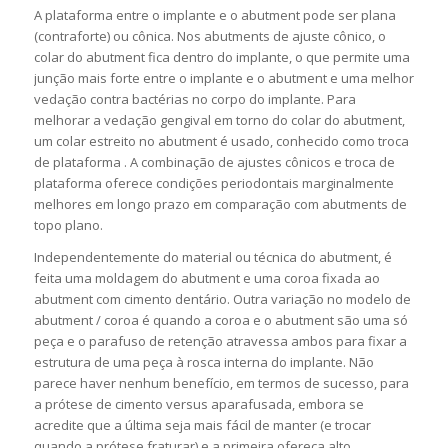
A plataforma entre o implante e o abutment pode ser plana
(contraforte) ou cônica. Nos abutments de ajuste cônico, o
colar do abutment fica dentro do implante, o que permite uma
junção mais forte entre o implante e o abutment e uma melhor
vedação contra bactérias no corpo do implante. Para
melhorar a vedação gengival em torno do colar do abutment,
um colar estreito no abutment é usado, conhecido como troca
de plataforma . A combinação de ajustes cônicos e troca de
plataforma oferece condições periodontais marginalmente
melhores em longo prazo em comparação com abutments de
topo plano.
Independentemente do material ou técnica do abutment, é
feita uma moldagem do abutment e uma coroa fixada ao
abutment com cimento dentário. Outra variação no modelo de
abutment / coroa é quando a coroa e o abutment são uma só
peça e o parafuso de retenção atravessa ambos para fixar a
estrutura de uma peça à rosca interna do implante. Não
parece haver nenhum benefício, em termos de sucesso, para
a prótese de cimento versus aparafusada, embora se
acredite que a última seja mais fácil de manter (e trocar
quando a prótese fraturar) e a primeira ofereça alto