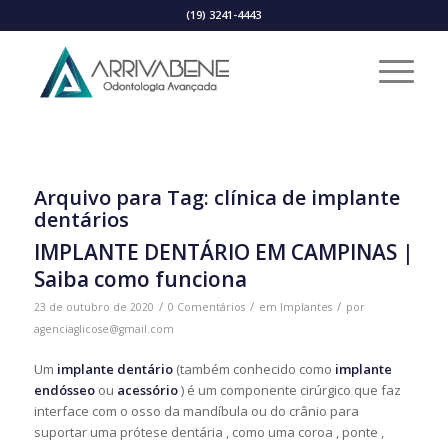
(19) 3241-4443
Arquivo para Tag:
clínica de implante
dentários
IMPLANTE DENTÁRIO EM CAMPINAS |
Saiba como funciona
/
/
/
23 de outubro de 2020
0 Comentários
em
Implantes
por
agenciaglicose@gmail.com
Um
implante dentário
(também conhecido como
implante
endósseo
ou
acessório
) é um componente cirúrgico que faz
interface com o osso da mandíbula ou do crânio para
suportar uma prótese dentária , como uma coroa , ponte ,