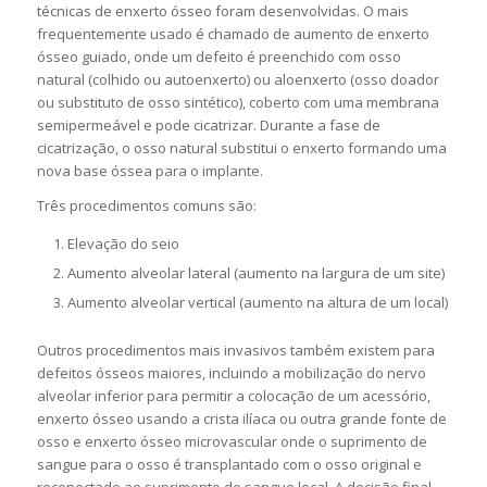
técnicas de enxerto ósseo foram desenvolvidas. O mais
frequentemente usado é chamado de aumento de enxerto
ósseo guiado, onde um defeito é preenchido com osso
natural (colhido ou autoenxerto) ou aloenxerto (osso doador
ou substituto de osso sintético), coberto com uma membrana
semipermeável e pode cicatrizar. Durante a fase de
cicatrização, o osso natural substitui o enxerto formando uma
nova base óssea para o implante.
Três procedimentos comuns são:
Elevação do seio
Aumento alveolar lateral (aumento na largura de um site)
Aumento alveolar vertical (aumento na altura de um local)
Outros procedimentos mais invasivos também existem para
defeitos ósseos maiores, incluindo a mobilização do nervo
alveolar inferior para permitir a colocação de um acessório,
enxerto ósseo usando a crista ilíaca ou outra grande fonte de
osso e enxerto ósseo microvascular onde o suprimento de
sangue para o osso é transplantado com o osso original e
reconectado ao suprimento de sangue local. A decisão final