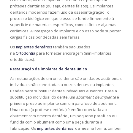
próteses dentárias (ou seja, dentes falsos). Os implantes
dentários modernos fazem uso da osseointegração , o
processo biológico em que o osso se funde firmemente à
superfície de materiais específicos, como titânio e algumas
cerâmicas. A integração do implante e do osso pode suportar
cargas físicas por décadas sem falhas.
Os
implantes dentários
também são usados ​​
na
Ortodontia
para fornecer ancoragem (mini-implantes
ortodônticos).
Restauração de implante de dente único
As restaurações de um único dente são unidades autônomas
individuais não conectadas a outros dentes ou implantes,
usadas para substituir dentes individuais ausentes. Para a
substituição individual do dente, um
abutment de implante
é
primeiro preso ao implante com um parafuso de abutment.
Uma coroa (a prótese dentária) é então conectada ao
abutment com cimento dentário , um pequeno parafuso ou
fundida com o abutment como uma peça durante a
fabricação. Os
implantes dentários
, da mesma forma, também