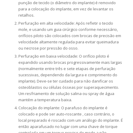
punção de tecido (o diâmetro do implante) é removido
para a colocação do implante, em vez de levantar os
retalhos.
Perfuração em alta velocidade: Após refletir o tecido
mole, e usando um guia cirúrgico conforme necessário,
orifícios piloto são colocados com brocas de precisão em
velocidade altamente regulada para evitar queimadura
ou necrose por pressão do osso.
Perfuração em baixa velocidade: O orifício piloto é
expandido usando brocas progressivamente mais largas
(normalmente entre três e sete etapas de perfuração
sucessivas, dependendo da largura e comprimento do
implante). Deve-se ter cuidado para não danificar os
osteoblastos ou células ósseas por superaquecimento.
Um resfriamento de solução salina ou spray de água
mantém a temperatura baixa.
Colocação do implante: O parafuso do implante é
colocado e pode ser auto-roscante , caso contrário, o
local preparado é roscado com um análogo do implante. É
então aparafusado no lugar com uma chave de torque
controlada em um torque preciso de modo a não