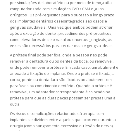
por simulações de laboratório ou por meio de tomografia
computadorizada com simulações CAD / CAM e guias
cirúrgicos . Os pré-requisitos para o sucesso a longo prazo
dos implantes dentários osseointegrados são ossos e
gengivas saudáveis . Uma vez que ambos podem atrofiar
após a extração do dente , procedimentos pré-protéticos,
como elevadores de seio nasal ou enxertos gengivais, às
vezes são necessários para recriar osso e gengiva ideais.
A prótese final pode ser fixa, onde a pessoa não pode
remover a dentadura ou os dentes da boca, ou removível,
onde pode remover a prótese. Em cada caso, um abutment é
anexado à fixação do implante. Onde a prótese é fixada, a
coroa, ponte ou dentadura são fixadas ao abutment com
parafusos ou com cimento dentário . Quando a prótese é
removível, um adaptador correspondente é colocado na
prótese para que as duas peças possam ser presas uma à
outra.
Os riscos e complicações relacionados à terapia com
implantes se dividem entre aqueles que ocorrem durante a
cirurgia (como sangramento excessivo ou lesão do nervo),