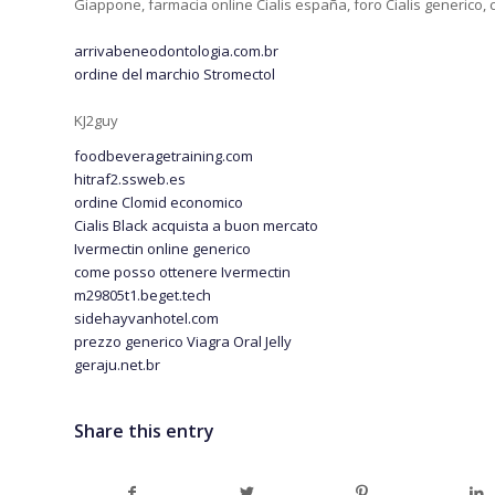
Giappone, farmacia online Cialis españa, foro Cialis generico, c
arrivabeneodontologia.com.br
ordine del marchio Stromectol
KJ2guy
foodbeveragetraining.com
hitraf2.ssweb.es
ordine Clomid economico
Cialis Black acquista a buon mercato
Ivermectin online generico
come posso ottenere Ivermectin
m29805t1.beget.tech
sidehayvanhotel.com
prezzo generico Viagra Oral Jelly
geraju.net.br
Share this entry