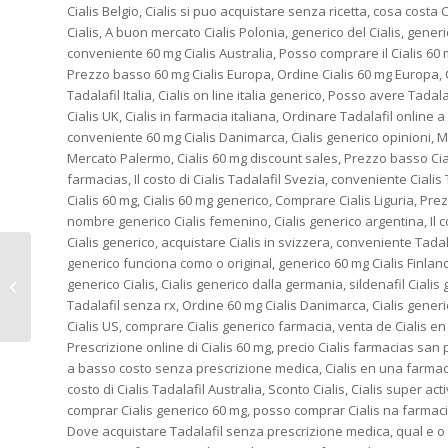
Cialis Belgio, Cialis si puo acquistare senza ricetta, cosa cost
Cialis, A buon mercato Cialis Polonia, generico del Cialis, generic
conveniente 60 mg Cialis Australia, Posso comprare il Cialis 60 
Prezzo basso 60 mg Cialis Europa, Ordine Cialis 60 mg Europa, 
Tadalafil Italia, Cialis on line italia generico, Posso avere Tada
Cialis UK, Cialis in farmacia italiana, Ordinare Tadalafil online a 
conveniente 60 mg Cialis Danimarca, Cialis generico opinioni, Mig
Mercato Palermo, Cialis 60 mg discount sales, Prezzo basso Ciali
farmacias, Il costo di Cialis Tadalafil Svezia, conveniente Ciali
Cialis 60 mg, Cialis 60 mg generico, Comprare Cialis Liguria, Pre
nombre generico Cialis femenino, Cialis generico argentina, Il c
Cialis generico, acquistare Cialis in svizzera, conveniente Tadal
generico funciona como o original, generico 60 mg Cialis Finlandia
acquista pillole di Cialis online |
generico Cialis, Cialis generico dalla germania, sildenafil Cialis
Cialis 10 mg A Buon Mercato Lazio
Tadalafil senza rx, Ordine 60 mg Cialis Danimarca, Cialis gener
Cialis US, comprare Cialis generico farmacia, venta de Cialis e
Prescrizione online di Cialis 60 mg, precio Cialis farmacias san 
a basso costo senza prescrizione medica, Cialis en una farmacia,
costo di Cialis Tadalafil Australia, Sconto Cialis, Cialis super a
comprar Cialis generico 60 mg, posso comprar Cialis na farmacia 
Dove acquistare Tadalafil senza prescrizione medica, qual e o g