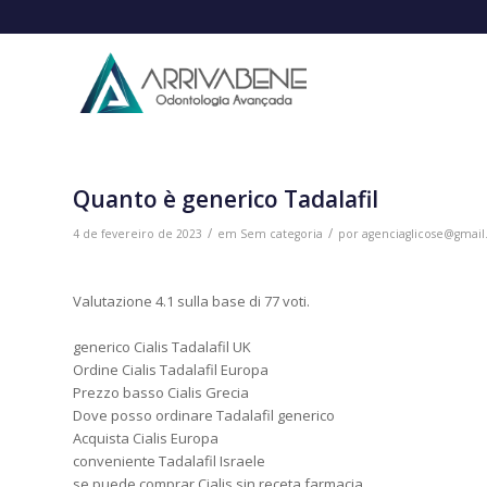
Quanto è generico Tadalafil
/
/
4 de fevereiro de 2023
em
Sem categoria
por
agenciaglicose@gmai
Valutazione
4.1
sulla base di
77
voti.
generico Cialis Tadalafil UK
Ordine Cialis Tadalafil Europa
Prezzo basso Cialis Grecia
Dove posso ordinare Tadalafil generico
Acquista Cialis Europa
conveniente Tadalafil Israele
se puede comprar Cialis sin receta farmacia