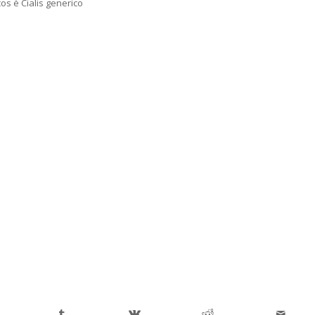
os è Cialis generico