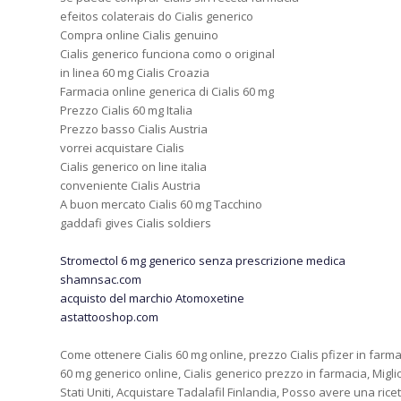
efeitos colaterais do Cialis generico
Compra online Cialis genuino
Cialis generico funciona como o original
in linea 60 mg Cialis Croazia
Farmacia online generica di Cialis 60 mg
Prezzo Cialis 60 mg Italia
Prezzo basso Cialis Austria
vorrei acquistare Cialis
Cialis generico on line italia
conveniente Cialis Austria
A buon mercato Cialis 60 mg Tacchino
gaddafi gives Cialis soldiers
Stromectol 6 mg generico senza prescrizione medica
shamnsac.com
acquisto del marchio Atomoxetine
astattooshop.com
Come ottenere Cialis 60 mg online, prezzo Cialis pfizer in farma
60 mg generico online, Cialis generico prezzo in farmacia, Migli
Stati Uniti, Acquistare Tadalafil Finlandia, Posso avere una ricet