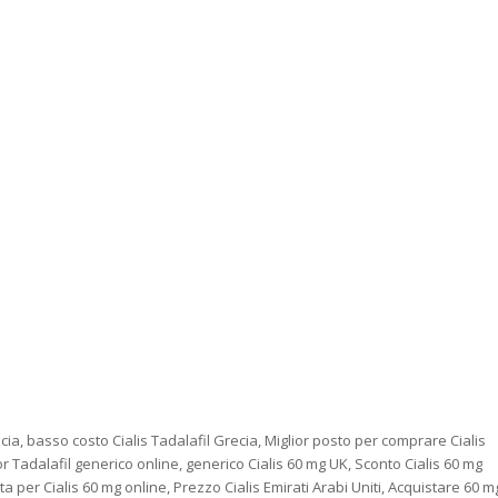
cia, basso costo Cialis Tadalafil Grecia, Miglior posto per comprare Cialis
or Tadalafil generico online, generico Cialis 60 mg UK, Sconto Cialis 60 mg
ta per Cialis 60 mg online, Prezzo Cialis Emirati Arabi Uniti, Acquistare 60 m