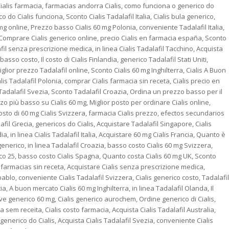
a Cialis farmacia, farmacias andorra Cialis, como funciona o generico do
o do Cialis funciona, Sconto Cialis Tadalafil Italia, Cialis bula generico,
mg online, Prezzo basso Cialis 60 mg Polonia, conveniente Tadalafil Italia,
Comprare Cialis generico online, precio Cialis en farmacia españa, Sconto
lafil senza prescrizione medica, in linea Cialis Tadalafil Tacchino, Acquista
basso costo, Il costo di Cialis Finlandia, generico Tadalafil Stati Uniti,
lior prezzo Tadalafil online, Sconto Cialis 60 mg Inghilterra, Cialis A Buon
s Tadalafil Polonia, comprar Cialis farmacia sin receta, Cialis precio en
s Tadalafil Svezia, Sconto Tadalafil Croazia, Ordina un prezzo basso per il
zzo più basso su Cialis 60 mg, Miglior posto per ordinare Cialis online,
osto di 60 mg Cialis Svizzera, farmacia Cialis prezzo, efectos secundarios
afil Grecia, genericos do Cialis, Acquistare Tadalafil Singapore, Cialis
, in linea Cialis Tadalafil Italia, Acquistare 60 mg Cialis Francia, Quanto è
 generico, in linea Tadalafil Croazia, basso costo Cialis 60 mg Svizzera,
ico 25, basso costo Cialis Spagna, Quanto costa Cialis 60 mg UK, Sconto
n farmacias sin receta, Acquistare Cialis senza prescrizione medica,
pablo, conveniente Cialis Tadalafil Svizzera, Cialis generico costo, Tadalafil
 A buon mercato Cialis 60 mg Inghilterra, in linea Tadalafil Olanda, Il
ctive generico 60 mg, Cialis generico aurochem, Ordine generico di Cialis,
sem receita, Cialis costo farmacia, Acquista Cialis Tadalafil Australia,
enerico do Cialis, Acquista Cialis Tadalafil Svezia, conveniente Cialis