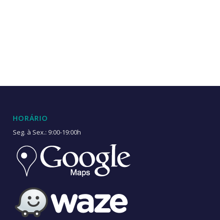
HORÁRIO
Seg. à Sex.: 9:00-19:00h