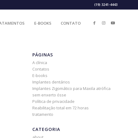
(19) 3241-4443
ATAMENTOS
E-BOOKS
CONTATO
PÁGINAS
A clínica
Contatos
E-books
Implantes dentários
Implantes Zigomático para Maxila atrófica
sem enxerto ósse
Política de privacidade
Reabilitação total em 72 horas
tratamento
CATEGORIA
about